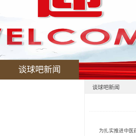
谈球吧新闻
谈球吧新闻
为扎实推进中医