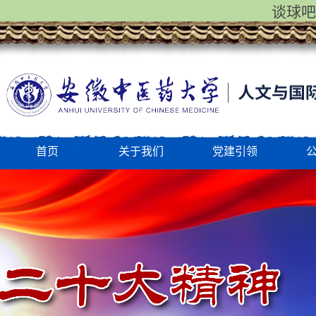
谈球吧
首页
关于我们
党建引领