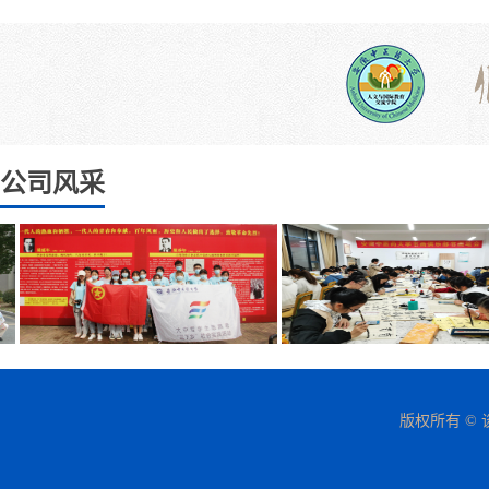
公司风采
版权所有 © 谈