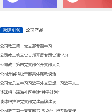
党建引领
公司产品
公司教工第一党支部专题学习
公司教工第三党支部开展专题党课学习
公司教工第四党支部召开支部大会
公司开展科级干部集体廉政谈话
公司党总支学习习近平外交思想、习近平文...
谈球吧与瑶海社区共建“种子计划”
谈球吧推进党支部党建品牌建设
公司教工第一党支部书记程玲讲授专题党课