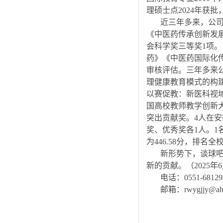
理硕士点2024年获批
近三年多来，公司
《中医药传承创新发展
会科学奖三等奖1项。
药》《中医药国际化传
审核评估。三年多来公
理健康教育模式的构建
以赛促教：新医科视
国高校教师教学创新
突出贡献奖。4人在
奖、优秀奖各1人。1
为446.58分，排名全
新形势下，谈球
新的贡献。（2025年
电话：0551-68129
邮箱：rwygjjy@aht