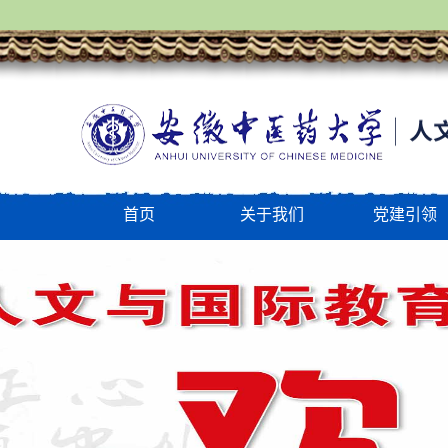
首页
关于我们
党建引领