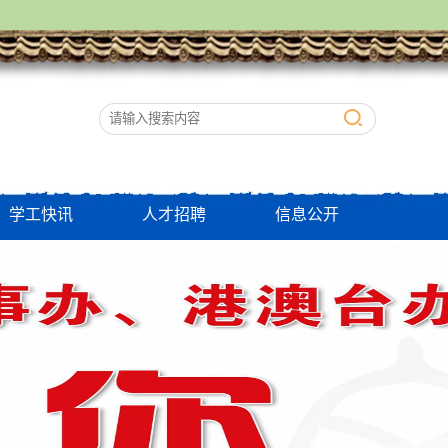
学工快讯
人才招聘
信息公开