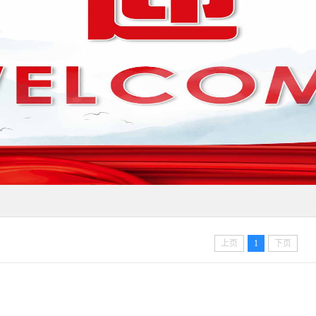
上页
1
下页