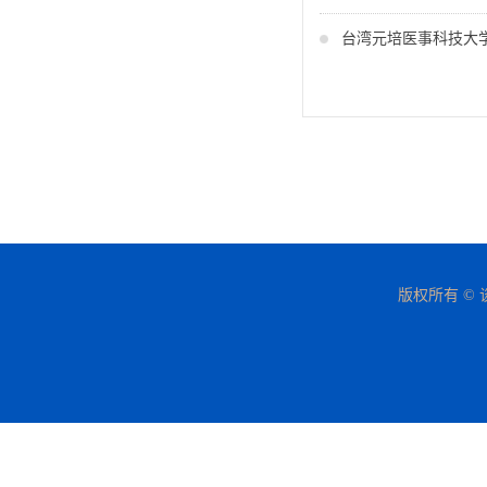
台湾元培医事科技大
版权所有 © 谈