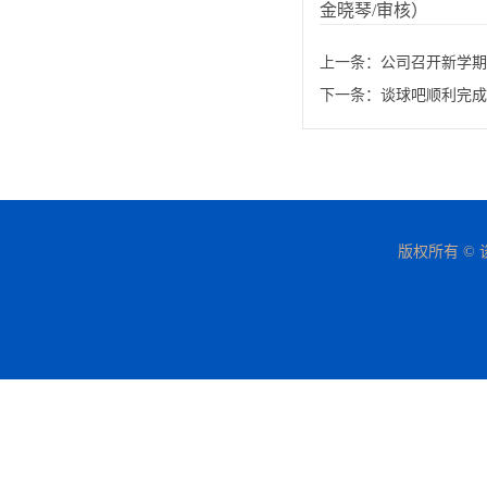
金晓琴/审核）
上一条：
公司召开新学期
下一条：
谈球吧顺利完成
版权所有 © 谈