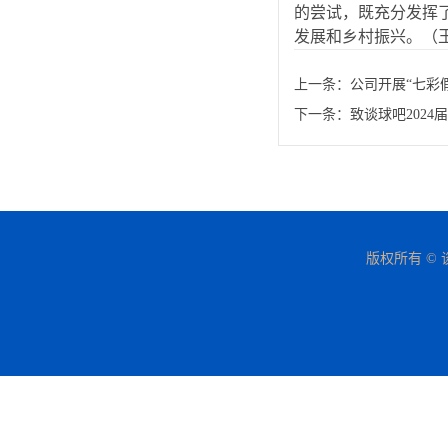
的尝试，既充分发挥
发展和乡村振兴。（王
上一条：
公司开展“七彩
下一条：
致谈球吧202
版权所有 © 谈