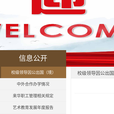
信息公开
校级领导因公出国（境）
校级领导因公出国
中外合作办学情况
来华职工管理相关规定
艺术教育发展年度报告