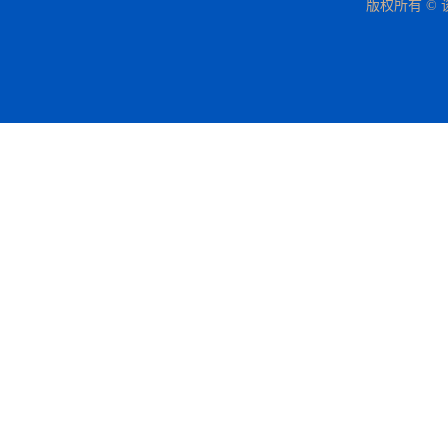
版权所有 © 谈