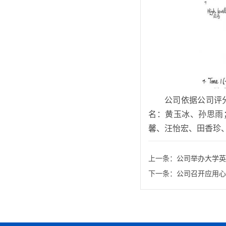
公司依据公司评
名：黄玉冰、孙思雨；
馨、汪怡宏、田香珍
上一条：
公司举办大学英
下一条：
公司召开应用心