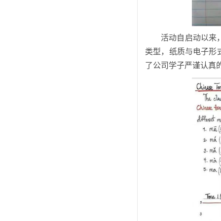
活动自启动以来
类型，纸质与电子形
了公司学子严谨认真