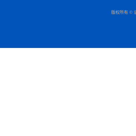
版权所有 © 谈