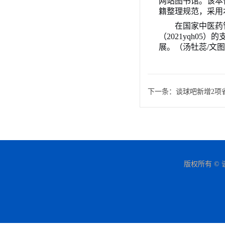
网站图书馆。该本
籍整理规范，采用
在国家中医药
（2021yqh
展。
（汤牡蕊
/文
下一条：
谈球吧新增2项
版权所有 © 谈