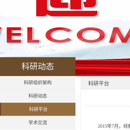
科研动态
科研组织架构
科研平台
科研动态
科研平台
学术交流
2015年7月