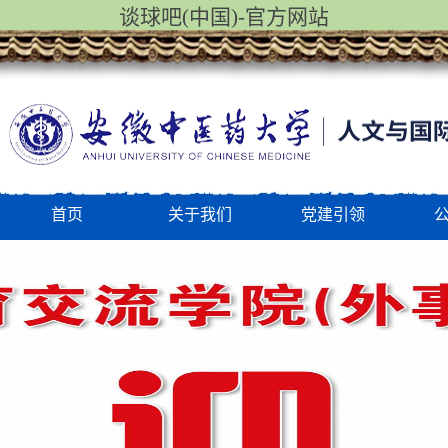
谈球吧(中国)-官方网站
首页
关于我们
党建引领