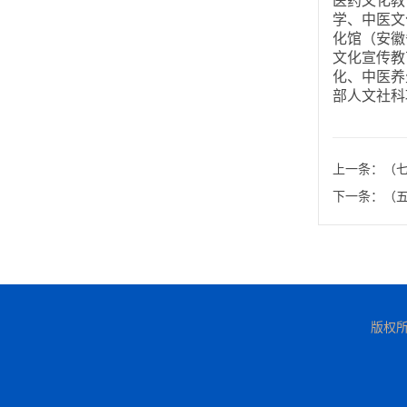
医药文化教
学、中医文
化馆（安徽
文化宣传教
化、中医养
部人文社科
上一条：
（
下一条：
（
版权所有