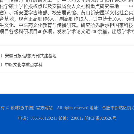
育与传播方面开展研究工作。中医药文化研究所是依托谈球吧组
化学硕士学位授权点以及安徽省会人文社科重点研究基地——中
省）、新安医学古籍部、校史展览馆、黄山新安医学文化社会实
育基地；现有正高职称6人，副高职称15人，其中博士10人，硕
生文化、中医药文化教育与传播研究。研究所先后承担国家科技
项目各级科研项目40多项，发表学术论文近200余篇，出版学术专
七）安徽日报•思想周刊共建基地
五）中医文化学重点学科
 © 谈球吧(中国)-官方网站 All rights reserved 地址：合肥市新站区
电话：0551-68129241 邮编：230012 皖ICP备020526号