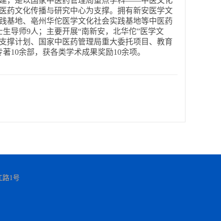
建，是以国家中医药管理局重点学科——中医文化
医药文化传播与研究中心为支撑。拥有新安医学文
践基地、亳州华佗医学文化社会实践基地等中医药
士生导师9人；主要开展“南新安，北华佗”医学文
支撑计划、国家中医药管理局重大委托项目、教育
著10余部，获各类学术成果奖励10余项。
前江路1号